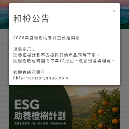
×
ENG
和橙公告
2026年度橙樹助養計畫已經開始
最 新 商 品
溫馨提示：
助養橙樹計劃不支援與其他商品同時下單，
和橙為保留最新鮮原味，所有收成不經冷藏，由
因橙樹收成時間為每年12月初，敬請留意與理解。
產地直送到港。
歡迎官網訂購👇
hkfarmerstoryshop.com